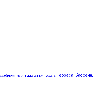
Терраса, бассейн,
ассейном
Паркинг, душевая, кухня, охрана