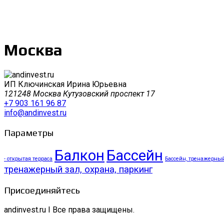
Москва
ИП Ключинская Ирина Юрьевна
121248 Москва Кутузовский проспект 17
+7 903 161 96 87
info@andinvest.ru
Параметры
Балкон
Бассейн
- открытая терраса
Бассейн, тренажерный 
тренажерный зал, охрана, паркинг
Присоединяйтесь
andinvest.ru I Все права защищены.