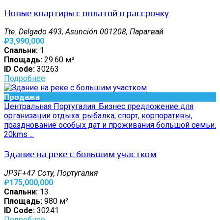
Новые квартиры с оплатой в рассрочку
Tte. Delgado 493, Asunción 001208, Парагвай
₽3,990,000
Спальни:
1
Площадь:
29.60 м²
ID Code:
30263
Подробнее
Продажа
Центральная Португалия. Бизнес предложение для
организации отдыха: рыбалка, спорт, корпоративы,
празднование особых дат и проживания большой семьи.
20kms ...
Здание на реке с большим участком
JP3F+47 Соту, Португалия
₽175,000,000
Спальни:
13
Площадь:
980 м²
ID Code:
30241
Подробнее