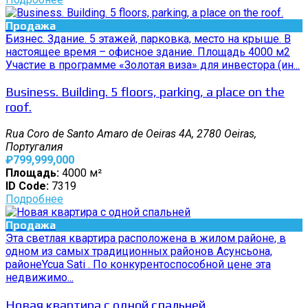
Продажа
Бизнес. Здание. 5 этажей, парковка, место на крыше. В
настоящее время – офисное здание. Площадь 4000 м2
Участие в программе «Золотая виза» для инвестора (ин...
Business. Building. 5 floors, parking, a place on the
roof.
Rua Coro de Santo Amaro de Oeiras 4A, 2780 Oeiras,
Португалия
₽799,999,000
Площадь:
4000 м²
ID Code:
7319
Подробнее
Продажа
Эта светлая квартира расположена в жилом районе, в
одном из самых традиционных районов Асунсьона,
районеYcua Sati . По конкурентоспособной цене эта
недвижимо...
Новая квартира с одной спальней