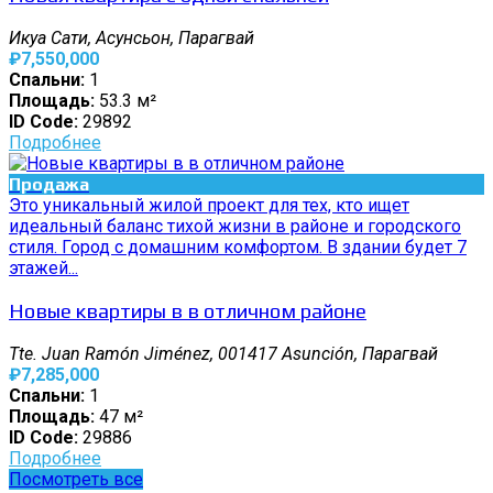
Икуа Сати, Асунсьон, Парагвай
₽7,550,000
Спальни:
1
Площадь:
53.3 м²
ID Code:
29892
Подробнее
Продажа
Это уникальный жилой проект для тех, кто ищет
идеальный баланс тихой жизни в районе и городского
стиля. Город с домашним комфортом. В здании будет 7
этажей...
Новые квартиры в в отличном районе
Tte. Juan Ramón Jiménez, 001417 Asunción, Парагвай
₽7,285,000
Спальни:
1
Площадь:
47 м²
ID Code:
29886
Подробнее
Посмотреть все