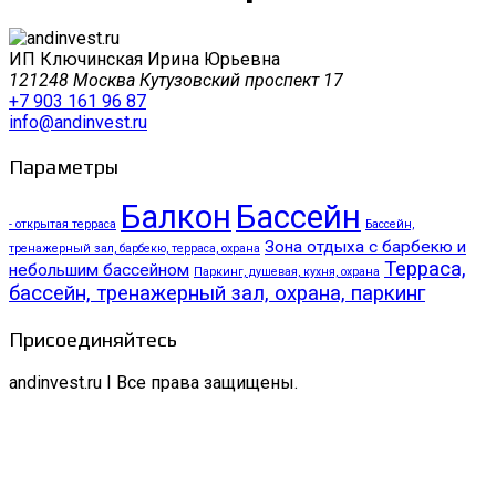
ИП Ключинская Ирина Юрьевна
121248 Москва Кутузовский проспект 17
+7 903 161 96 87
info@andinvest.ru
Параметры
Балкон
Бассейн
- открытая терраса
Бассейн,
Зона отдыха с барбекю и
тренажерный зал, барбекю, терраса, охрана
Терраса,
небольшим бассейном
Паркинг, душевая, кухня, охрана
бассейн, тренажерный зал, охрана, паркинг
Присоединяйтесь
andinvest.ru I Все права защищены.