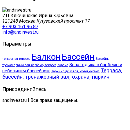
ИП Ключинская Ирина Юрьевна
121248 Москва Кутузовский проспект 17
+7 903 161 96 87
info@andinvest.ru
Параметры
Балкон
Бассейн
- открытая терраса
Бассейн,
Зона отдыха с барбекю и
тренажерный зал, барбекю, терраса, охрана
Терраса,
небольшим бассейном
Паркинг, душевая, кухня, охрана
бассейн, тренажерный зал, охрана, паркинг
Присоединяйтесь
andinvest.ru I Все права защищены.