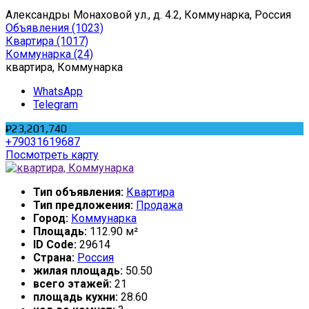
Александры Монаховой ул., д. 4.2, Коммунарка, Россия
Объявления
(1023)
Квартира
(1017)
Коммунарка
(24)
квартира, Коммунарка
WhatsApp
Telegram
₽23,201,740
+79031619687
Посмотреть карту
Тип объявления:
Квартира
Тип предложения:
Продажа
Город:
Коммунарка
Площадь:
112.90 м²
ID Code:
29614
Страна:
Россия
жилая площадь:
50.50
всего этажей:
21
площадь кухни:
28.60