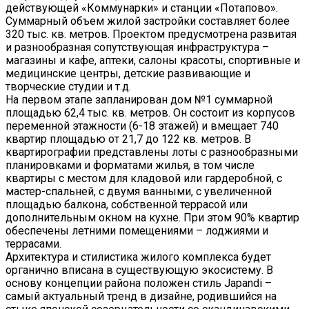
действующей «Коммунарки» и станции «Потапово».
Суммарный объем жилой застройки составляет более
320 тыс. кв. метров. Проектом предусмотрена развитая
и разнообразная сопутствующая инфраструктура –
магазины и кафе, аптеки, салоны красоты, спортивные и
медицинские центры, детские развивающие и
творческие студии и т.д.
На первом этапе запланирован дом №1 суммарной
площадью 62,4 тыс. кв. метров. Он состоит из корпусов
переменной этажности (6-18 этажей) и вмещает 740
квартир площадью от 21,7 до 122 кв. метров. В
квартирографии представлены лоты с разнообразными
планировками и форматами жилья, в том числе
квартиры с местом для кладовой или гардеробной, с
мастер-спальней, с двумя ванными, с увеличенной
площадью балкона, собственной террасой или
дополнительным окном на кухне. При этом 90% квартир
обеспечены летними помещениями – лоджиями и
террасами.
Архитектура и стилистика жилого комплекса будет
органично вписана в существующую экосистему. В
основу концепции района положен стиль Japandi –
самый актуальный тренд в дизайне, родившийся на