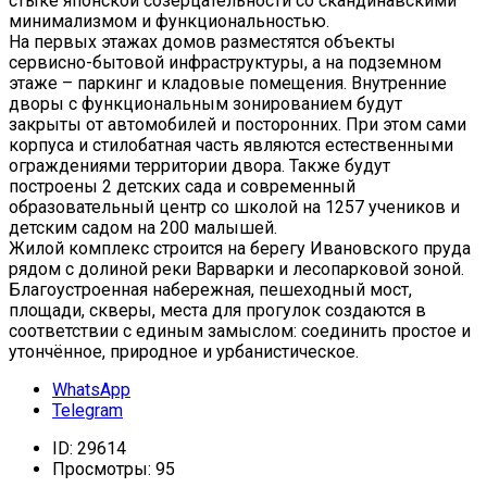
стыке японской созерцательности со скандинавскими
минимализмом и функциональностью.
На первых этажах домов разместятся объекты
сервисно-бытовой инфраструктуры, а на подземном
этаже – паркинг и кладовые помещения. Внутренние
дворы с функциональным зонированием будут
закрыты от автомобилей и посторонних. При этом сами
корпуса и стилобатная часть являются естественными
ограждениями территории двора. Также будут
построены 2 детских сада и современный
образовательный центр со школой на 1257 учеников и
детским садом на 200 малышей.
Жилой комплекс строится на берегу Ивановского пруда
рядом с долиной реки Варварки и лесопарковой зоной.
Благоустроенная набережная, пешеходный мост,
площади, скверы, места для прогулок создаются в
соответствии с единым замыслом: соединить простое и
утончённое, природное и урбанистическое.
WhatsApp
Telegram
ID:
29614
Просмотры:
95