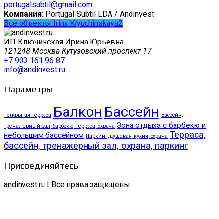
portugalsubtil@gmail.com
Компания:
Portugal Subtil LDA / Andinvest
Все объекты Irina Klyuchinskaya2
ИП Ключинская Ирина Юрьевна
121248 Москва Кутузовский проспект 17
+7 903 161 96 87
info@andinvest.ru
Параметры
Балкон
Бассейн
- открытая терраса
Бассейн,
Зона отдыха с барбекю и
тренажерный зал, барбекю, терраса, охрана
Терраса,
небольшим бассейном
Паркинг, душевая, кухня, охрана
бассейн, тренажерный зал, охрана, паркинг
Присоединяйтесь
andinvest.ru I Все права защищены.