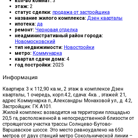
кол-во комнат:
3
этаж:
2
статус сделки:
продажа от застройщика
название жилого комплекса:
Дзен кварталы
ипотека:
да
ремонт:
Черновая отделка
неадминистративный район города:
Новомосковский
тип недвижимости:
Новостройки
метро:
Коммунарка
квартал сдачи дома:
4
год постройки:
2025
Информация
Квартира: 3 к 112,90 кв.м., 2 этаж в комплексе Дзен
кварталы, 1 очередь, корп.4.2, сдача: 4кв. , этажей: 21,
адрес Коммунарка п., Александры Монаховой ул., д. 4.2,
Застройщик: ГК А101.
Жилой комплекс возводится на территории площадью
20,5 га, расположенной в непосредственной близости от
строящегося участка трассы Солнцево-Бутово-
Варшавское шоссе. Это место равноудалено на 650
метров от двух станций метро Сокольнической линии –