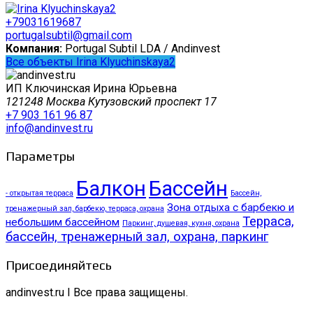
+79031619687
portugalsubtil@gmail.com
Компания:
Portugal Subtil LDA / Andinvest
Все объекты Irina Klyuchinskaya2
ИП Ключинская Ирина Юрьевна
121248 Москва Кутузовский проспект 17
+7 903 161 96 87
info@andinvest.ru
Параметры
Балкон
Бассейн
- открытая терраса
Бассейн,
Зона отдыха с барбекю и
тренажерный зал, барбекю, терраса, охрана
Терраса,
небольшим бассейном
Паркинг, душевая, кухня, охрана
бассейн, тренажерный зал, охрана, паркинг
Присоединяйтесь
andinvest.ru I Все права защищены.