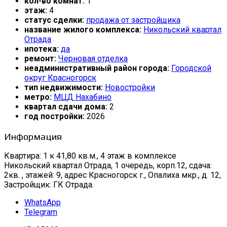
кол-во комнат:
1
этаж:
4
статус сделки:
продажа от застройщика
название жилого комплекса:
Никольский квартал
Отрада
ипотека:
да
ремонт:
Черновая отделка
неадминистративный район города:
Городской
округ Красногорск
тип недвижимости:
Новостройки
метро:
МЦД Нахабино
квартал сдачи дома:
2
год постройки:
2026
Информация
Квартира: 1 к 41,80 кв.м., 4 этаж в комплексе
Никольский квартал Отрада, 1 очередь, корп.12, сдача:
2кв. , этажей: 9, адрес Красногорск г., Опалиха мкр., д. 12,
Застройщик: ГК Отрада.
WhatsApp
Telegram