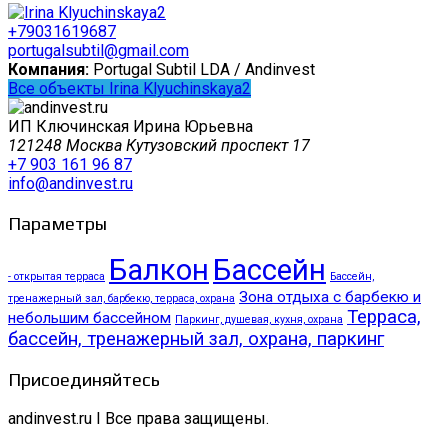
+79031619687
portugalsubtil@gmail.com
Компания:
Portugal Subtil LDA / Andinvest
Все объекты Irina Klyuchinskaya2
ИП Ключинская Ирина Юрьевна
121248 Москва Кутузовский проспект 17
+7 903 161 96 87
info@andinvest.ru
Параметры
Балкон
Бассейн
- открытая терраса
Бассейн,
Зона отдыха с барбекю и
тренажерный зал, барбекю, терраса, охрана
Терраса,
небольшим бассейном
Паркинг, душевая, кухня, охрана
бассейн, тренажерный зал, охрана, паркинг
Присоединяйтесь
andinvest.ru I Все права защищены.