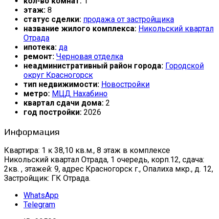
кол-во комнат:
1
этаж:
8
статус сделки:
продажа от застройщика
название жилого комплекса:
Никольский квартал
Отрада
ипотека:
да
ремонт:
Черновая отделка
неадминистративный район города:
Городской
округ Красногорск
тип недвижимости:
Новостройки
метро:
МЦД Нахабино
квартал сдачи дома:
2
год постройки:
2026
Информация
Квартира: 1 к 38,10 кв.м., 8 этаж в комплексе
Никольский квартал Отрада, 1 очередь, корп.12, сдача:
2кв. , этажей: 9, адрес Красногорск г., Опалиха мкр., д. 12,
Застройщик: ГК Отрада.
WhatsApp
Telegram