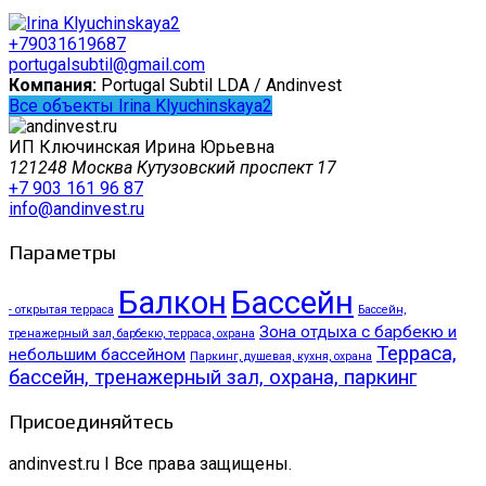
+79031619687
portugalsubtil@gmail.com
Компания:
Portugal Subtil LDA / Andinvest
Все объекты Irina Klyuchinskaya2
ИП Ключинская Ирина Юрьевна
121248 Москва Кутузовский проспект 17
+7 903 161 96 87
info@andinvest.ru
Параметры
Балкон
Бассейн
- открытая терраса
Бассейн,
Зона отдыха с барбекю и
тренажерный зал, барбекю, терраса, охрана
Терраса,
небольшим бассейном
Паркинг, душевая, кухня, охрана
бассейн, тренажерный зал, охрана, паркинг
Присоединяйтесь
andinvest.ru I Все права защищены.