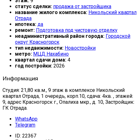
этаж:
9
статус сделки:
продажа от застройщика
название жилого комплекса:
Никольский квартал
Отрада
ипотека:
да
ремонт:
Подготовка под чистовую отделку
неадминистративный район города:
Городской
округ Красногорск
тип недвижимости:
Новостройки
метро:
МЦД Нахабино
квартал сдачи дома:
4
год постройки:
2026
Информация
Студия: 21,80 кв.м., 9 этаж в комплексе Никольский
квартал Отрада, 1 очередь, корп.10, сдача: 4кв. , этажей:
9, адрес Красногорск г., Опалиха мкр., д. 10, Застройщик:
ГК Отрада.
WhatsApp
Telegram
ID:
22367