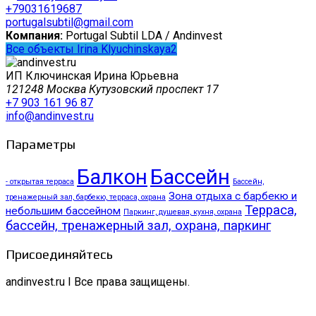
+79031619687
portugalsubtil@gmail.com
Компания:
Portugal Subtil LDA / Andinvest
Все объекты Irina Klyuchinskaya2
ИП Ключинская Ирина Юрьевна
121248 Москва Кутузовский проспект 17
+7 903 161 96 87
info@andinvest.ru
Параметры
Балкон
Бассейн
- открытая терраса
Бассейн,
Зона отдыха с барбекю и
тренажерный зал, барбекю, терраса, охрана
Терраса,
небольшим бассейном
Паркинг, душевая, кухня, охрана
бассейн, тренажерный зал, охрана, паркинг
Присоединяйтесь
andinvest.ru I Все права защищены.