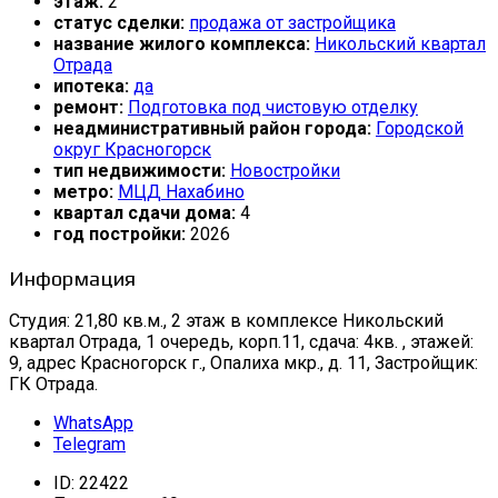
этаж:
2
статус сделки:
продажа от застройщика
название жилого комплекса:
Никольский квартал
Отрада
ипотека:
да
ремонт:
Подготовка под чистовую отделку
неадминистративный район города:
Городской
округ Красногорск
тип недвижимости:
Новостройки
метро:
МЦД Нахабино
квартал сдачи дома:
4
год постройки:
2026
Информация
Студия: 21,80 кв.м., 2 этаж в комплексе Никольский
квартал Отрада, 1 очередь, корп.11, сдача: 4кв. , этажей:
9, адрес Красногорск г., Опалиха мкр., д. 11, Застройщик:
ГК Отрада.
WhatsApp
Telegram
ID:
22422