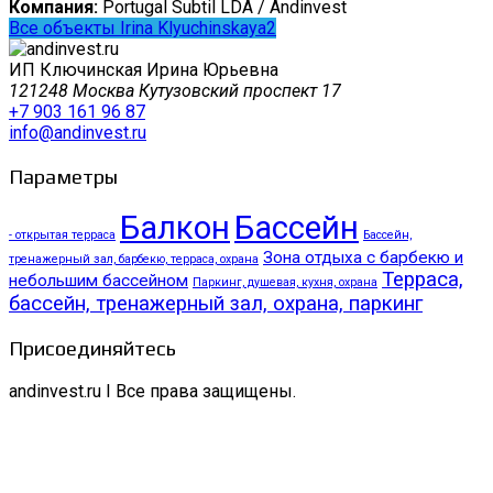
Компания:
Portugal Subtil LDA / Andinvest
Все объекты Irina Klyuchinskaya2
ИП Ключинская Ирина Юрьевна
121248 Москва Кутузовский проспект 17
+7 903 161 96 87
info@andinvest.ru
Параметры
Балкон
Бассейн
- открытая терраса
Бассейн,
Зона отдыха с барбекю и
тренажерный зал, барбекю, терраса, охрана
Терраса,
небольшим бассейном
Паркинг, душевая, кухня, охрана
бассейн, тренажерный зал, охрана, паркинг
Присоединяйтесь
andinvest.ru I Все права защищены.