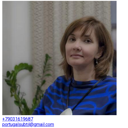
+79031619687
portugalsubtil@gmail.com