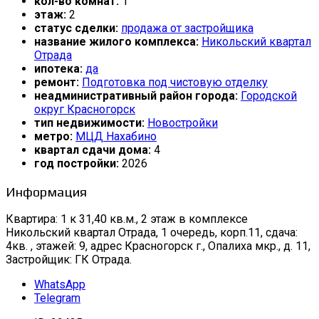
кол-во комнат:
1
этаж:
2
статус сделки:
продажа от застройщика
название жилого комплекса:
Никольский квартал
Отрада
ипотека:
да
ремонт:
Подготовка под чистовую отделку
неадминистративный район города:
Городской
округ Красногорск
тип недвижимости:
Новостройки
метро:
МЦД Нахабино
квартал сдачи дома:
4
год постройки:
2026
Информация
Квартира: 1 к 31,40 кв.м., 2 этаж в комплексе
Никольский квартал Отрада, 1 очередь, корп.11, сдача:
4кв. , этажей: 9, адрес Красногорск г., Опалиха мкр., д. 11,
Застройщик: ГК Отрада.
WhatsApp
Telegram