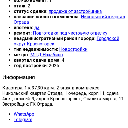
кол-во комнат:
1
этаж:
2
статус сделки:
продажа от застройщика
название жилого комплекса:
Никольский квартал
Отрада
ипотека:
да
ремонт:
Подготовка под чистовую отделку
неадминистративный район города:
Городской
округ Красногорск
тип недвижимости:
Новостройки
метро:
МЦД Нахабино
квартал сдачи дома:
4
год постройки:
2026
Информация
Квартира: 1 к 37,30 кв.м., 2 этаж в комплексе
Никольский квартал Отрада, 1 очередь, корп.11, сдача:
4кв. , этажей: 9, адрес Красногорск г., Опалиха мкр., д. 11,
Застройщик: ГК Отрада.
WhatsApp
Telegram