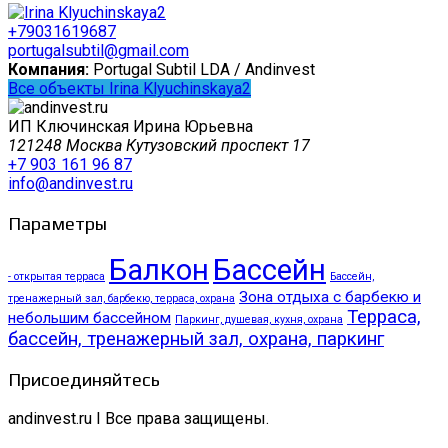
+79031619687
portugalsubtil@gmail.com
Компания:
Portugal Subtil LDA / Andinvest
Все объекты Irina Klyuchinskaya2
ИП Ключинская Ирина Юрьевна
121248 Москва Кутузовский проспект 17
+7 903 161 96 87
info@andinvest.ru
Параметры
Балкон
Бассейн
- открытая терраса
Бассейн,
Зона отдыха с барбекю и
тренажерный зал, барбекю, терраса, охрана
Терраса,
небольшим бассейном
Паркинг, душевая, кухня, охрана
бассейн, тренажерный зал, охрана, паркинг
Присоединяйтесь
andinvest.ru I Все права защищены.