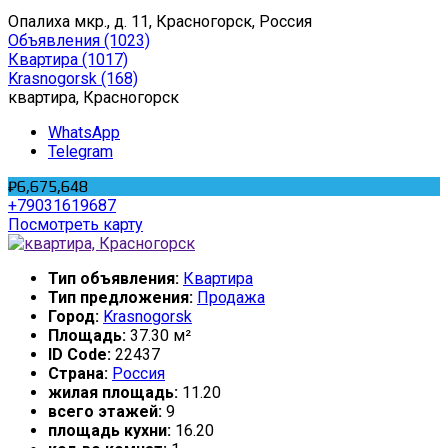
Опалиха мкр., д. 11, Красногорск, Россия
Объявления
(1023)
Квартира
(1017)
Krasnogorsk
(168)
квартира, Красногорск
WhatsApp
Telegram
₽6,675,648
+79031619687
Посмотреть карту
Тип объявления:
Квартира
Тип предложения:
Продажа
Город:
Krasnogorsk
Площадь:
37.30 м²
ID Code:
22437
Страна:
Россия
жилая площадь:
11.20
всего этажей:
9
площадь кухни:
16.20