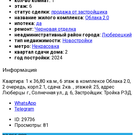
кол-во комнат:
1
этаж:
6
статус сделки:
продажа от застройщика
название жилого комплекса:
Облака 2.0
ипотека:
да
ремонт:
Черновая отделка
неадминистративный район города:
Люберецкий
тип недвижимости:
Новостройки
метро:
Некрасовка
квартал сдачи дома:
2
год постройки:
2024
Информация
Квартира: 1 к 36,80 кв.м., 6 этаж в комплексе Облака 2.0,
2 очередь, корп.2.1, сдача: 2кв. , этажей: 25, адрес
Люберцы г., Солнечная ул., д. 6, Застройщик: Тройка РЭД.
WhatsApp
Telegram
ID:
29736
Просмотры:
81