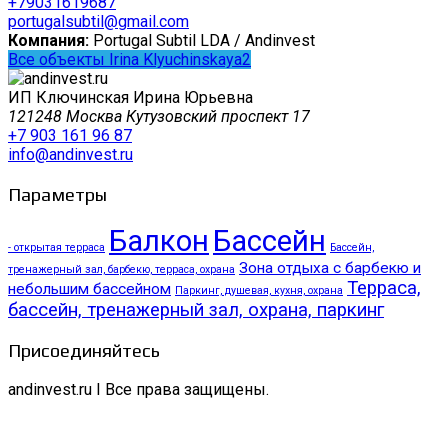
+79031619687
portugalsubtil@gmail.com
Компания:
Portugal Subtil LDA / Andinvest
Все объекты Irina Klyuchinskaya2
ИП Ключинская Ирина Юрьевна
121248 Москва Кутузовский проспект 17
+7 903 161 96 87
info@andinvest.ru
Параметры
Балкон
Бассейн
- открытая терраса
Бассейн,
Зона отдыха с барбекю и
тренажерный зал, барбекю, терраса, охрана
Терраса,
небольшим бассейном
Паркинг, душевая, кухня, охрана
бассейн, тренажерный зал, охрана, паркинг
Присоединяйтесь
andinvest.ru I Все права защищены.