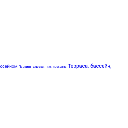
Терраса, бассейн,
ассейном
Паркинг, душевая, кухня, охрана