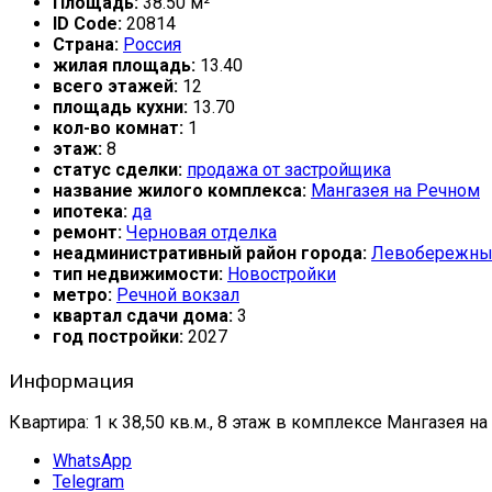
Площадь:
38.50 м²
ID Code:
20814
Страна:
Россия
жилая площадь:
13.40
всего этажей:
12
площадь кухни:
13.70
кол-во комнат:
1
этаж:
8
статус сделки:
продажа от застройщика
название жилого комплекса:
Мангазея на Речном
ипотека:
да
ремонт:
Черновая отделка
неадминистративный район города:
Левобережны
тип недвижимости:
Новостройки
метро:
Речной вокзал
квартал сдачи дома:
3
год постройки:
2027
Информация
Квартира: 1 к 38,50 кв.м., 8 этаж в комплексе Мангазея на 
WhatsApp
Telegram