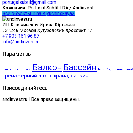
portugalsubtil@gmail.com
Компания:
Portugal Subtil LDA / Andinvest
Все объекты Irina Klyuchinskaya2
ИП Ключинская Ирина Юрьевна
121248 Москва Кутузовский проспект 17
+7 903 161 96 87
info@andinvest.ru
Параметры
Балкон
Бассейн
- открытая терраса
Бассейн, тренажерный 
тренажерный зал, охрана, паркинг
Присоединяйтесь
andinvest.ru I Все права защищены.