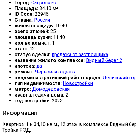
Город:
Сапроново
Площадь:
34.10 м²
ID Code:
22946
Страна:
Россия
жилая площадь:
10.40
всего этажей:
25
площадь кухни:
11.40
кол-во комнат:
1
этаж:
12
статус сделки:
продажа от застройщика
название жилого комплекса:
Видный берег 2
ипотека:
да
ремонт:
Черновая отделка
неадминистративный район города:
Ленинский гор
тип недвижимости:
Новостройки
метро:
Домодедовская
квартал сдачи дома:
2
год постройки:
2023
Информация
Квартира: 1 к 34,10 кв.м., 12 этаж в комплексе Видный берег
Тройка РЭД.