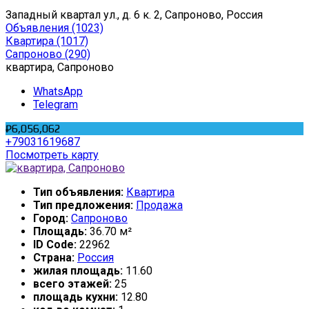
Западный квартал ул., д. 6 к. 2, Сапроново, Россия
Объявления
(1023)
Квартира
(1017)
Сапроново
(290)
квартира, Сапроново
WhatsApp
Telegram
₽6,056,062
+79031619687
Посмотреть карту
Тип объявления:
Квартира
Тип предложения:
Продажа
Город:
Сапроново
Площадь:
36.70 м²
ID Code:
22962
Страна:
Россия
жилая площадь:
11.60
всего этажей:
25
площадь кухни:
12.80