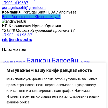
+79031619687
portugalsubtil@gmail.com
Компания:
Portugal Subtil LDA / Andinvest
Все объекты Irina Klyuchinskaya2
ИП Ключинская Ирина Юрьевна
121248 Москва Кутузовский проспект 17
+7 903 161 96 87
info@andinvest.ru
Параметры
Балкон
Бассейн
- открытая терраса
Бассейн,
Зона отдыха с барбекю и
тренажерный зал, барбекю, терраса, охрана
Мы уважаем вашу конфиденциальность
Терраса,
небольшим бассейном
Паркинг, душевая, кухня, охрана
бассейн, тренажерный зал, охрана, паркинг
Мы используем файлы cookie, чтобы улучшить ваш опыт
просмотра, показывать персонализированную рекламу
Присоединяйтесь
или контент и анализировать наш трафик. Нажимая
andinvest.ru I Все права защищены.
«Принять все», вы соглашаетесь на использование наших
файлов cookie.