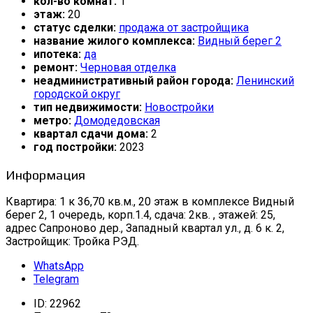
кол-во комнат:
1
этаж:
20
статус сделки:
продажа от застройщика
название жилого комплекса:
Видный берег 2
ипотека:
да
ремонт:
Черновая отделка
неадминистративный район города:
Ленинский
городской округ
тип недвижимости:
Новостройки
метро:
Домодедовская
квартал сдачи дома:
2
год постройки:
2023
Информация
Квартира: 1 к 36,70 кв.м., 20 этаж в комплексе Видный
берег 2, 1 очередь, корп.1.4, сдача: 2кв. , этажей: 25,
адрес Сапроново дер., Западный квартал ул., д. 6 к. 2,
Застройщик: Тройка РЭД.
WhatsApp
Telegram
ID:
22962