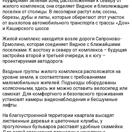
«буферная» зеленая зона, расположенная к северу от
жилого комплекса; она отделяет Видное и близлежащие
поселки от столицы. В лесопарке растут ели, сосны,
березы, дубы и липы, которые оберегают этот участок
от выхлопов автомобильного транспорта с трассы «Дон»
и Каширского шоссе.
Жилой комплекс находится возле дороги Сапроново-
Ермолино, которая соединяет Видное с ближайшими
поселками. К востоку и северу от комплекса – будущая
застройка второй и третьей очереди, а к югу –
проектируемая автодорога.
Входные группы жилого комплекса расположатся на
уровне земли, в соответствии с требованиями
маломобильных жителей. Подъезды оборудованы
колясочными, здесь же можно оставить велосипед или
самокат. Для комфортного и безопасного проживания
установят камеры видеонаблюдения и бесшумные
лифты.
На благоустроенной территории квартала высадят
лиственные деревья и цветочные клумбы, у
прогулочных бульваров расставят удобные скамейки.