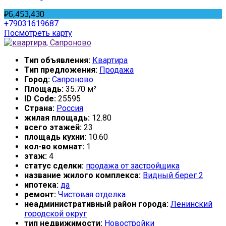
₽6,453,430
+79031619687
Посмотреть карту
Тип объявления:
Квартира
Тип предложения:
Продажа
Город:
Сапроново
Площадь:
35.70 м²
ID Code:
25595
Страна:
Россия
жилая площадь:
12.80
всего этажей:
23
площадь кухни:
10.60
кол-во комнат:
1
этаж:
4
статус сделки:
продажа от застройщика
название жилого комплекса:
Видный берег 2
ипотека:
да
ремонт:
Чистовая отделка
неадминистративный район города:
Ленинский
городской округ
тип недвижимости:
Новостройки