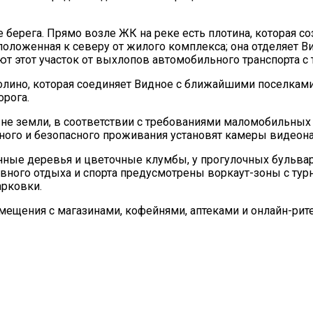
берега. Прямо возле ЖК на реке есть плотина, которая со
сположенная к северу от жилого комплекса; она отделяет 
ают этот участок от выхлопов автомобильного транспорта с
ино, которая соединяет Видное с ближайшими поселками. 
орога.
вне земли, в соответствии с требованиями маломобильны
тного и безопасного проживания установят камеры видео
нные деревья и цветочные клумбы, у прогулочных бульвар
вного отдыха и спорта предусмотрены воркаут-зоны с ту
рковки.
щения с магазинами, кофейнями, аптеками и онлайн-ритей