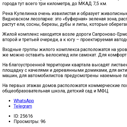
города тут всего три километра, до МКАД 7,5 км.
Река Купелинка очень извилистая и образует живописные 
Видновском лесопарке: это «буферная» зеленая зона, ра
растут ели, сосны, березы, дубы и липы, которые оберег
Жилой комплекс находится возле дороги Сапроново-Ермол
второй и третьей очереди, а к югу – проектируемая автод
Входные группы жилого комплекса расположатся на уро
же можно оставить велосипед или самокат. Для комфор
На благоустроенной территории квартала высадят листве
площадку с качелями и деревянными домиками, для акти
машин, для автомобилистов предусмотрены наземные па
На первых этажах домов расположатся коммерческие поме
общеобразовательная школа, детский сад и МФЦ.
WhatsApp
Telegram
ID:
25616
Просмотры:
96