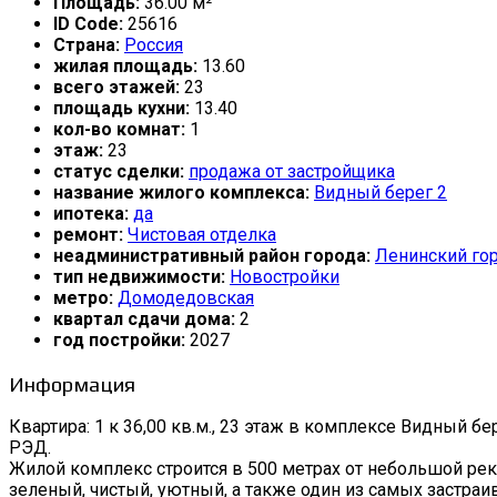
Площадь:
36.00 м²
ID Code:
25616
Страна:
Россия
жилая площадь:
13.60
всего этажей:
23
площадь кухни:
13.40
кол-во комнат:
1
этаж:
23
статус сделки:
продажа от застройщика
название жилого комплекса:
Видный берег 2
ипотека:
да
ремонт:
Чистовая отделка
неадминистративный район города:
Ленинский гор
тип недвижимости:
Новостройки
метро:
Домодедовская
квартал сдачи дома:
2
год постройки:
2027
Информация
Квартира: 1 к 36,00 кв.м., 23 этаж в комплексе Видный бере
РЭД.
Жилой комплекс строится в 500 метрах от небольшой рек
зеленый, чистый, уютный, а также один из самых застра