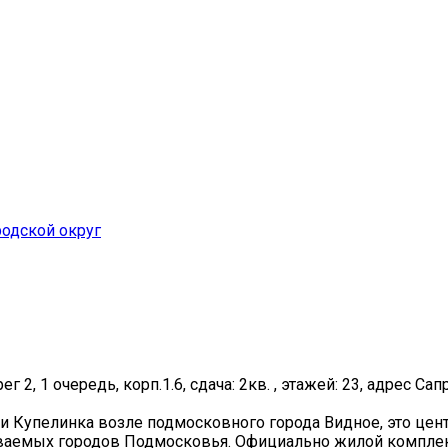
одской округ
г 2, 1 очередь, корп.1.6, сдача: 2кв. , этажей: 23, адрес Сап
и Купелинка возле подмосковного города Видное, это цен
иваемых городов Подмосковья. Официально жилой комплекс 