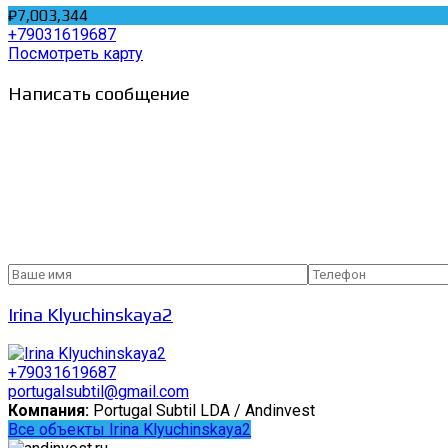
₽7,003,344
+79031619687
Посмотреть карту
Написать сообщение
Irina Klyuchinskaya2
+79031619687
portugalsubtil@gmail.com
Компания:
Portugal Subtil LDA / Andinvest
Все объекты Irina Klyuchinskaya2