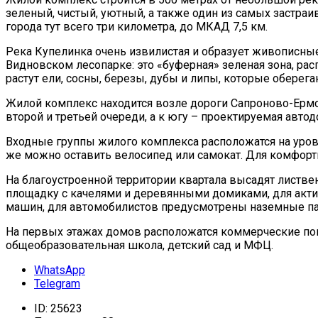
зеленый, чистый, уютный, а также один из самых застра
города тут всего три километра, до МКАД 7,5 км.
Река Купелинка очень извилистая и образует живописные 
Видновском лесопарке: это «буферная» зеленая зона, ра
растут ели, сосны, березы, дубы и липы, которые оберег
Жилой комплекс находится возле дороги Сапроново-Ермол
второй и третьей очереди, а к югу – проектируемая автод
Входные группы жилого комплекса расположатся на уро
же можно оставить велосипед или самокат. Для комфор
На благоустроенной территории квартала высадят листве
площадку с качелями и деревянными домиками, для акти
машин, для автомобилистов предусмотрены наземные па
На первых этажах домов расположатся коммерческие поме
общеобразовательная школа, детский сад и МФЦ.
WhatsApp
Telegram
ID:
25623