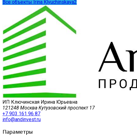
Все объекты Irina Klyuchinskaya2
ИП Ключинская Ирина Юрьевна
121248 Москва Кутузовский проспект 17
+7 903 161 96 87
info@andinvest.ru
Параметры