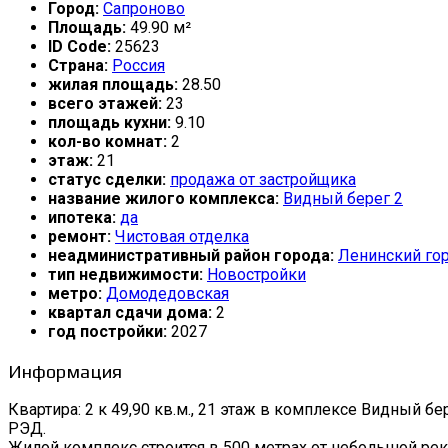
Город:
Сапроново
Площадь:
49.90 м²
ID Code:
25623
Страна:
Россия
жилая площадь:
28.50
всего этажей:
23
площадь кухни:
9.10
кол-во комнат:
2
этаж:
21
статус сделки:
продажа от застройщика
название жилого комплекса:
Видный берег 2
ипотека:
да
ремонт:
Чистовая отделка
неадминистративный район города:
Ленинский гор
тип недвижимости:
Новостройки
метро:
Домодедовская
квартал сдачи дома:
2
год постройки:
2027
Информация
Квартира: 2 к 49,90 кв.м., 21 этаж в комплексе Видный бере
РЭД.
Жилой комплекс строится в 500 метрах от небольшой рек