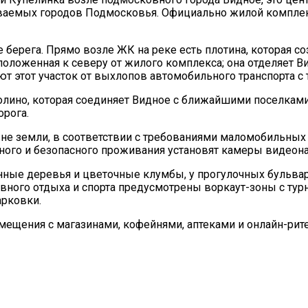
иваемых городов Подмосковья. Официально жилой комплекс 
берега. Прямо возле ЖК на реке есть плотина, которая со
сположенная к северу от жилого комплекса; она отделяет 
ают этот участок от выхлопов автомобильного транспорта с
ино, которая соединяет Видное с ближайшими поселками. 
орога.
вне земли, в соответствии с требованиями маломобильны
тного и безопасного проживания установят камеры видео
нные деревья и цветочные клумбы, у прогулочных бульвар
вного отдыха и спорта предусмотрены воркаут-зоны с ту
рковки.
щения с магазинами, кофейнями, аптеками и онлайн-ритей