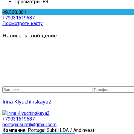
Просмотры:
88
₽9,588,301
+79031619687
Посмотреть карту
Написать сообщение
Irina Klyuchinskaya2
+79031619687
portugalsubtil@gmail.com
Компания:
Portugal Subtil LDA / Andinvest