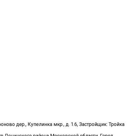
роново дер., Купелинка мкр., д. 1.6, Застройщик: Тройка
тр Ленинского района Московской области. Город