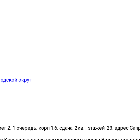
одской округ
г 2, 1 очередь, корп.1.6, сдача: 2кв. , этажей: 23, адрес Сап
и Купелинка возле подмосковного города Видное, это цен