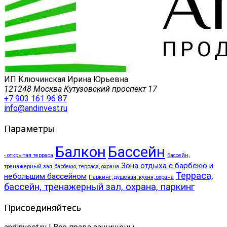
ИП Ключинская Ирина Юрьевна
121248 Москва Кутузовский проспект 17
+7 903 161 96 87
info@andinvest.ru
Параметры
Балкон
Бассейн
- открытая терраса
Бассейн,
Зона отдыха с барбекю и
тренажерный зал, барбекю, терраса, охрана
Терраса,
небольшим бассейном
Паркинг, душевая, кухня, охрана
бассейн, тренажерный зал, охрана, паркинг
Присоединяйтесь