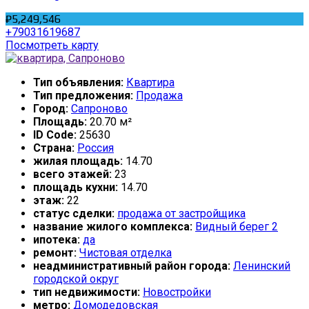
₽5,249,546
+79031619687
Посмотреть карту
Тип объявления:
Квартира
Тип предложения:
Продажа
Город:
Сапроново
Площадь:
20.70 м²
ID Code:
25630
Страна:
Россия
жилая площадь:
14.70
всего этажей:
23
площадь кухни:
14.70
этаж:
22
статус сделки:
продажа от застройщика
название жилого комплекса:
Видный берег 2
ипотека:
да
ремонт:
Чистовая отделка
неадминистративный район города:
Ленинский
городской округ
тип недвижимости:
Новостройки
метро:
Домодедовская