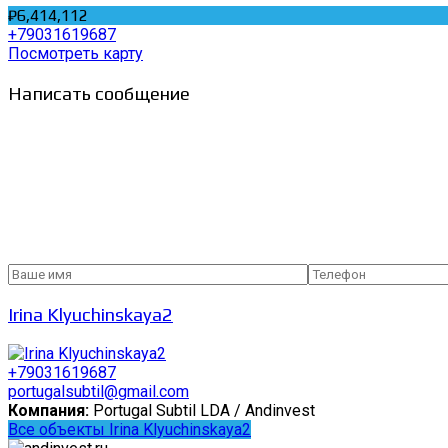
₽6,414,112
+79031619687
Посмотреть карту
Написать сообщение
Irina Klyuchinskaya2
+79031619687
portugalsubtil@gmail.com
Компания:
Portugal Subtil LDA / Andinvest
Все объекты Irina Klyuchinskaya2