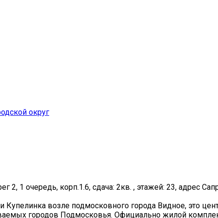
одской округ
г 2, 1 очередь, корп.1.6, сдача: 2кв. , этажей: 23, адрес Сап
и Купелинка возле подмосковного города Видное, это цен
иваемых городов Подмосковья. Официально жилой комплекс 