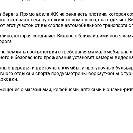
берега. Прямо возле ЖК на реке есть плотина, которая со
сположенная к северу от жилого комплекса; она отделяет 
ают этот участок от выхлопов автомобильного транспорта с
ино, которая соединяет Видное с ближайшими поселками. 
орога.
вне земли, в соответствии с требованиями маломобильны
тного и безопасного проживания установят камеры видео
нные деревья и цветочные клумбы, у прогулочных бульвар
вного отдыха и спорта предусмотрены воркаут-зоны с ту
рковки.
щения с магазинами, кофейнями, аптеками и онлайн-ритей