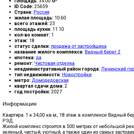
Площадь:
34.00 м²
ID Code:
25659
Страна:
Россия
жилая площадь:
10.60
всего этажей:
23
площадь кухни:
11.10
кол-во комнат:
1
этаж:
18
статус сделки:
продажа от застройщика
название жилого комплекса:
Видный берег 2
ипотека:
да
ремонт:
Чистовая отделка
неадминистративный район города:
Ленинский гор
тип недвижимости:
Новостройки
метро:
Домодедовская
квартал сдачи дома:
2
год постройки:
2027
Информация
Квартира: 1 к 34,00 кв.м., 18 этаж в комплексе Видный бере
РЭД.
Жилой комплекс строится в 500 метрах от небольшой рек
зеленый, чистый, уютный, а также один из самых застра