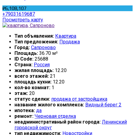
₽6,108,107
+79031619687
Посмотреть карту
Тип объявления:
Квартира
Тип предложения:
Продажа
Город:
Сапроново
Площадь:
36.70 м²
ID Code:
25688
Страна:
Россия
жилая площадь:
12.20
всего этажей:
21
площадь кухни:
12.20
кол-во комнат:
1
этаж:
20
статус сделки:
продажа от застройщика
название жилого комплекса:
Видный берег 2
ипотека:
да
ремонт:
Черновая отделка
неадминистративный район города:
Ленинский
городской округ
тип недвижимости:
Новостройки