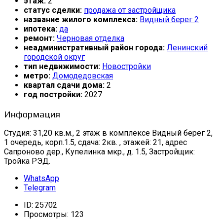
этаж:
2
статус сделки:
продажа от застройщика
название жилого комплекса:
Видный берег 2
ипотека:
да
ремонт:
Черновая отделка
неадминистративный район города:
Ленинский
городской округ
тип недвижимости:
Новостройки
метро:
Домодедовская
квартал сдачи дома:
2
год постройки:
2027
Информация
Студия: 31,20 кв.м., 2 этаж в комплексе Видный берег 2,
1 очередь, корп.1.5, сдача: 2кв. , этажей: 21, адрес
Сапроново дер., Купелинка мкр., д. 1.5, Застройщик:
Тройка РЭД.
WhatsApp
Telegram
ID:
25702
Просмотры:
123