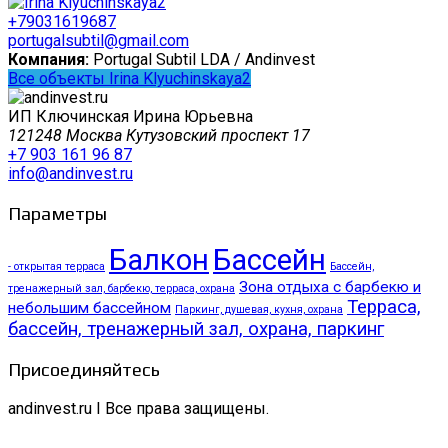
+79031619687
portugalsubtil@gmail.com
Компания:
Portugal Subtil LDA / Andinvest
Все объекты Irina Klyuchinskaya2
ИП Ключинская Ирина Юрьевна
121248 Москва Кутузовский проспект 17
+7 903 161 96 87
info@andinvest.ru
Параметры
Балкон
Бассейн
- открытая терраса
Бассейн,
Зона отдыха с барбекю и
тренажерный зал, барбекю, терраса, охрана
Терраса,
небольшим бассейном
Паркинг, душевая, кухня, охрана
бассейн, тренажерный зал, охрана, паркинг
Присоединяйтесь
andinvest.ru I Все права защищены.