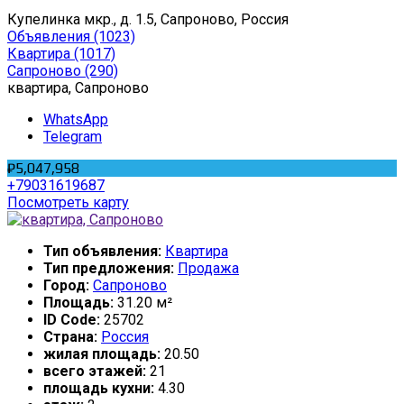
Купелинка мкр., д. 1.5, Сапроново, Россия
Объявления
(1023)
Квартира
(1017)
Сапроново
(290)
квартира, Сапроново
WhatsApp
Telegram
₽5,047,958
+79031619687
Посмотреть карту
Тип объявления:
Квартира
Тип предложения:
Продажа
Город:
Сапроново
Площадь:
31.20 м²
ID Code:
25702
Страна:
Россия
жилая площадь:
20.50
всего этажей:
21
площадь кухни:
4.30