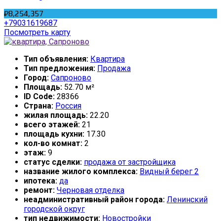
₽8,254,357
+79031619687
Посмотреть карту
Тип объявления:
Квартира
Тип предложения:
Продажа
Город:
Сапроново
Площадь:
52.70 м²
ID Code:
28366
Страна:
Россия
жилая площадь:
22.20
всего этажей:
21
площадь кухни:
17.30
кол-во комнат:
2
этаж:
9
статус сделки:
продажа от застройщика
название жилого комплекса:
Видный берег 2
ипотека:
да
ремонт:
Черновая отделка
неадминистративный район города:
Ленинский
городской округ
тип недвижимости:
Новостройки