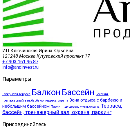
ИП Ключинская Ирина Юрьевна
121248 Москва Кутузовский проспект 17
+7 903 161 96 87
info@andinvest.ru
Параметры
Балкон
Бассейн
- открытая терраса
Бассейн,
Зона отдыха с барбекю и
тренажерный зал, барбекю, терраса, охрана
Терраса,
небольшим бассейном
Паркинг, душевая, кухня, охрана
бассейн, тренажерный зал, охрана, паркинг
Присоединяйтесь