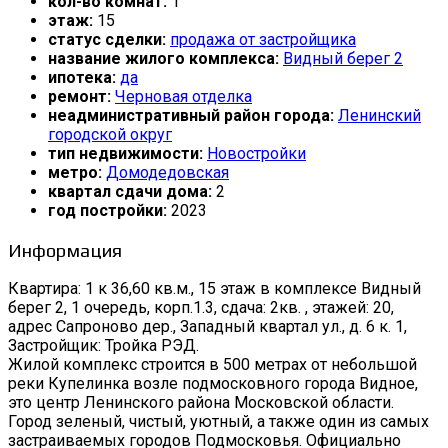
кол-во комнат:
1
этаж:
15
статус сделки:
продажа от застройщика
название жилого комплекса:
Видный берег 2
ипотека:
да
ремонт:
Черновая отделка
неадминистративный район города:
Ленинский
городской округ
тип недвижимости:
Новостройки
метро:
Домодедовская
квартал сдачи дома:
2
год постройки:
2023
Информация
Квартира: 1 к 36,60 кв.м., 15 этаж в комплексе Видный
берег 2, 1 очередь, корп.1.3, сдача: 2кв. , этажей: 20,
адрес Сапроново дер., Западный квартал ул., д. 6 к. 1,
Застройщик: Тройка РЭД.
Жилой комплекс строится в 500 метрах от небольшой
реки Купелинка возле подмосковного города Видное,
это центр Ленинского района Московской области.
Город зеленый, чистый, уютный, а также один из самых
застраиваемых городов Подмосковья. Официально