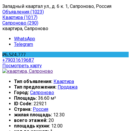
Западный квартал ул., д. 6 к. 1, Сапроново, Россия
Объявления
(1023)
Квартира
(1017)
Сапроново
(290)
квартира, Сапроново
WhatsApp
Telegram
₽6,524,777
+79031619687
Посмотреть карту
Тип объявления:
Квартира
Тип предложения:
Продажа
Город:
Сапроново
Площадь:
36.60 м²
ID Code:
22921
Страна:
Россия
жилая площадь:
12.30
всего этажей:
20
площадь кухни:
12.00