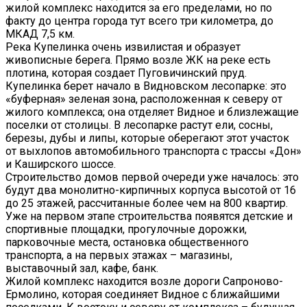
жилой комплекс находится за его пределами, но по
факту до центра города тут всего три километра, до
МКАД 7,5 км.
Река Купелинка очень извилистая и образует
живописные берега. Прямо возле ЖК на реке есть
плотина, которая создает Пуговичинский пруд.
Купелинка берет начало в Видновском лесопарке: это
«буферная» зеленая зона, расположенная к северу от
жилого комплекса; она отделяет Видное и близлежащие
поселки от столицы. В лесопарке растут ели, сосны,
березы, дубы и липы, которые оберегают этот участок
от выхлопов автомобильного транспорта с трассы «Дон»
и Каширского шоссе.
Строительство домов первой очереди уже началось: это
будут два монолитно-кирпичных корпуса высотой от 16
до 25 этажей, рассчитанные более чем на 800 квартир.
Уже на первом этапе строительства появятся детские и
спортивные площадки, прогулочные дорожки,
парковочные места, остановка общественного
транспорта, а на первых этажах – магазины,
выставочный зал, кафе, банк.
Жилой комплекс находится возле дороги Сапроново-
Ермолино, которая соединяет Видное с ближайшими