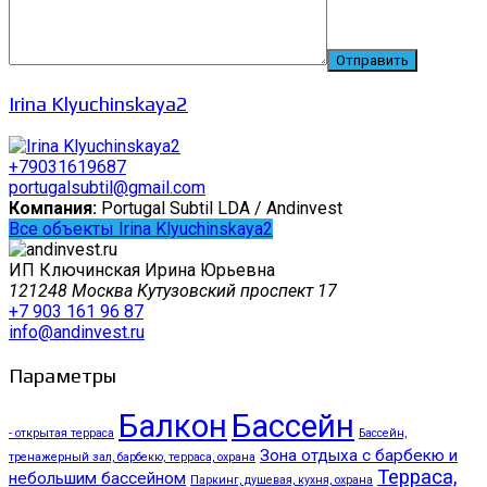
Irina Klyuchinskaya2
+79031619687
portugalsubtil@gmail.com
Компания:
Portugal Subtil LDA / Andinvest
Все объекты Irina Klyuchinskaya2
ИП Ключинская Ирина Юрьевна
121248 Москва Кутузовский проспект 17
+7 903 161 96 87
info@andinvest.ru
Параметры
Балкон
Бассейн
- открытая терраса
Бассейн,
Зона отдыха с барбекю и
тренажерный зал, барбекю, терраса, охрана
Терраса,
небольшим бассейном
Паркинг, душевая, кухня, охрана