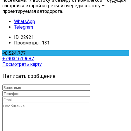
поселками. К востоку и северу от комплекса – будущая
застройка второй и третьей очереди, а к югу –
проектируемая автодорога.
WhatsApp
Telegram
ID:
22921
Просмотры:
131
₽6,524,777
+79031619687
Посмотреть карту
Написать сообщение