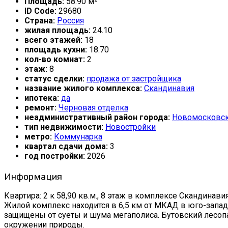
Площадь:
58.90 м²
ID Code:
29680
Страна:
Россия
жилая площадь:
24.10
всего этажей:
18
площадь кухни:
18.70
кол-во комнат:
2
этаж:
8
статус сделки:
продажа от застройщика
название жилого комплекса:
Скандинавия
ипотека:
да
ремонт:
Черновая отделка
неадминистративный район города:
Новомосковс
тип недвижимости:
Новостройки
метро:
Коммунарка
квартал сдачи дома:
3
год постройки:
2026
Информация
Квартира: 2 к 58,90 кв.м., 8 этаж в комплексе Скандинавия, 
Жилой комплекс находится в 6,5 км от МКАД в юго-запа
защищены от суеты и шума мегаполиса. Бутовский лесоп
окружении природы.