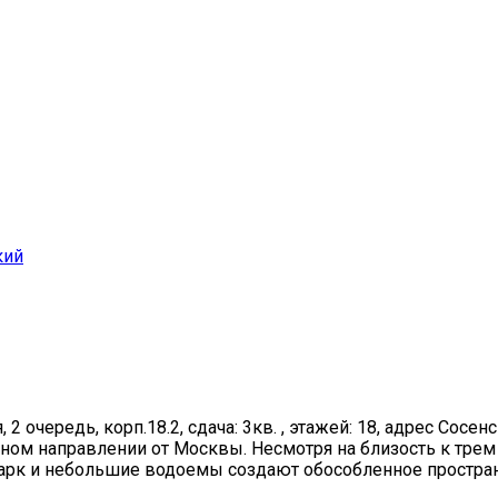
кий
2 очередь, корп.18.2, сдача: 3кв. , этажей: 18, адрес Сосенск
дном направлении от Москвы. Несмотря на близость к тре
арк и небольшие водоемы создают обособленное простран