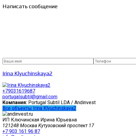
Написать сообщение
Irina Klyuchinskaya2
+79031619687
portugalsubtil@gmail.com
Компания:
Portugal Subtil LDA / Andinvest
Все объекты Irina Klyuchinskaya2
ИП Ключинская Ирина Юрьевна
121248 Москва Кутузовский проспект 17
+7 903 161 96 87