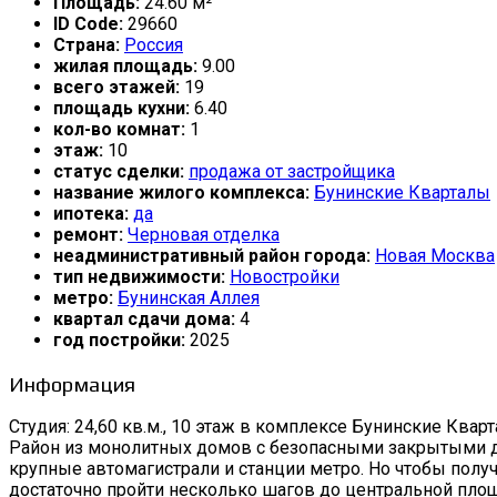
Площадь:
24.60 м²
ID Code:
29660
Страна:
Россия
жилая площадь:
9.00
всего этажей:
19
площадь кухни:
6.40
кол-во комнат:
1
этаж:
10
статус сделки:
продажа от застройщика
название жилого комплекса:
Бунинские Кварталы
ипотека:
да
ремонт:
Черновая отделка
неадминистративный район города:
Новая Москва
тип недвижимости:
Новостройки
метро:
Бунинская Аллея
квартал сдачи дома:
4
год постройки:
2025
Информация
Студия: 24,60 кв.м., 10 этаж в комплексе Бунинские Кварталы
Район из монолитных домов с безопасными закрытыми д
крупные автомагистрали и станции метро. Но чтобы полу
достаточно пройти несколько шагов до центральной площ