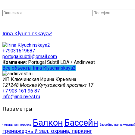
Irina Klyuchinskaya2
+79031619687
portugalsubtil@gmail.com
Компания:
Portugal Subtil LDA / Andinvest
Все объекты Irina Klyuchinskaya2
ИП Ключинская Ирина Юрьевна
121248 Москва Кутузовский проспект 17
+7 903 161 96 87
info@andinvest.ru
Параметры
Балкон
Бассейн
- открытая терраса
Бассейн, тренажерный 
тренажерный зал, охрана, паркинг