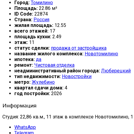
Город:
Томилино
Площадь:
22.86 м²
ID Code:
22874
Страна:
Россия
жилая площадь:
12.55
всего этажей:
17
площадь кухни:
2.49
этаж:
11
статус сделки:
продажа от застройщика
название жилого комплекса:
Новотомилино
ипотека:
да
ремонт:
Чистовая отделка
неадминистративный район города:
Люберецкий
тип недвижимости:
Новостройки
метро:
Жулебино
квартал сдачи дома:
4
год постройки:
2026
Информация
Студия: 22,86 кв.м., 11 этаж в комплексе Новотомилино, 1 
WhatsApp
Telegram