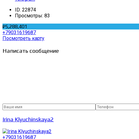
ID:
22874
Просмотры:
83
₽5,288,401
+79031619687
Посмотреть карту
Написать сообщение
Irina Klyuchinskaya2
+79031619687