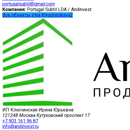
portugalsubtil@gmail.com
Компания:
Portugal Subtil LDA / Andinvest
Все объекты Irina Klyuchinskaya2
ИП Ключинская Ирина Юрьевна
121248 Москва Кутузовский проспект 17
+7 903 161 96 87
info@andinvest.ru