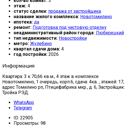
кол-во комнат:
3
этаж:
4
статус сделки:
продажа от застройщика
название жилого комплекса:
Новотомилино
ипотека:
да
ремонт:
Подготовка под чистовую отделку
неадминистративный район города:
Люберецкий
тип недвижимости:
Новостройки
метро:
Жулебино
квартал сдачи дома:
4
год постройки:
2026
Информация
Квартира: 3 к 70,66 кв.м., 4 этаж в комплексе
Новотомилино, 1 очередь, корп.6, сдача: 4кв. , этажей: 17,
адрес Томилино рп, Птицефабрика мкр., д. 6, Застройщик:
Тройка РЭД.
WhatsApp
Telegram
ID:
22905
Просмотры:
98