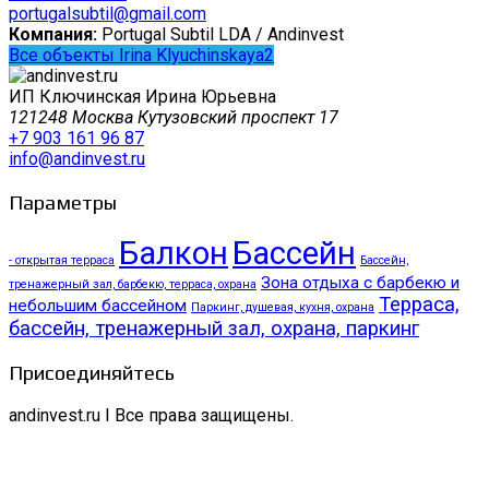
portugalsubtil@gmail.com
Компания:
Portugal Subtil LDA / Andinvest
Все объекты Irina Klyuchinskaya2
ИП Ключинская Ирина Юрьевна
121248 Москва Кутузовский проспект 17
+7 903 161 96 87
info@andinvest.ru
Параметры
Балкон
Бассейн
- открытая терраса
Бассейн,
Зона отдыха с барбекю и
тренажерный зал, барбекю, терраса, охрана
Терраса,
небольшим бассейном
Паркинг, душевая, кухня, охрана
бассейн, тренажерный зал, охрана, паркинг
Присоединяйтесь
andinvest.ru I Все права защищены.