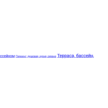
Терраса, бассейн,
ассейном
Паркинг, душевая, кухня, охрана