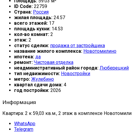
Площадь:
59.03 м²
ID Code:
22759
Страна:
Россия
жилая площадь:
24.57
всего этажей:
17
площадь кухни:
14.53
кол-во комнат:
2
этаж:
2
статус сделки:
продажа от застройщика
название жилого комплекса:
Новотомилино
ипотека:
да
ремонт:
Чистовая отделка
неадминистративный район города:
Люберецкий
тип недвижимости:
Новостройки
метро:
Жулебино
квартал сдачи дома:
4
год постройки:
2026
Информация
Квартира: 2 к 59,03 кв.м., 2 этаж в комплексе Новотомилин
WhatsApp
Telegram