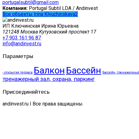
portugalsubtil@gmail.com
Компания:
Portugal Subtil LDA / Andinvest
Все объекты Irina Klyuchinskaya2
ИП Ключинская Ирина Юрьевна
121248 Москва Кутузовский проспект 17
+7 903 161 96 87
info@andinvest.ru
Параметры
Балкон
Бассейн
- открытая терраса
Бассейн, тренажерный 
тренажерный зал, охрана, паркинг
Присоединяйтесь
andinvest.ru I Все права защищены.