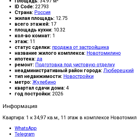
Площадь:
34.97 м²
ID Code:
22793
Страна:
Россия
жилая площадь:
12.75
всего этажей:
17
площадь кухни:
10.32
кол-во комнат:
1
этаж:
11
статус сделки:
продажа от застройщика
название жилого комплекса:
Новотомилино
ипотека:
да
ремонт:
Подготовка под чистовую отделку
неадминистративный район города:
Люберецкий
тип недвижимости:
Новостройки
метро:
Жулебино
квартал сдачи дома:
4
год постройки:
2026
Информация
Квартира: 1 к 34,97 кв.м., 11 этаж в комплексе Новотомили
WhatsApp
Telegram