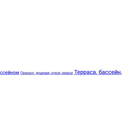
Терраса, бассейн,
ассейном
Паркинг, душевая, кухня, охрана