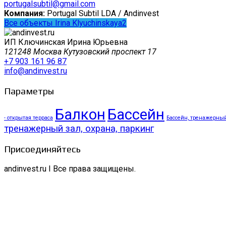
portugalsubtil@gmail.com
Компания:
Portugal Subtil LDA / Andinvest
Все объекты Irina Klyuchinskaya2
ИП Ключинская Ирина Юрьевна
121248 Москва Кутузовский проспект 17
+7 903 161 96 87
info@andinvest.ru
Параметры
Балкон
Бассейн
- открытая терраса
Бассейн, тренажерный 
тренажерный зал, охрана, паркинг
Присоединяйтесь
andinvest.ru I Все права защищены.