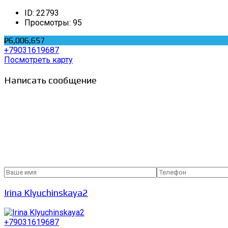
ID:
22793
Просмотры:
95
₽6,006,657
+79031619687
Посмотреть карту
Написать сообщение
Irina Klyuchinskaya2
+79031619687