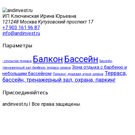
ИП Ключинская Ирина Юрьевна
121248 Москва Кутузовский проспект 17
+7 903 161 96 87
info@andinvest.ru
Параметры
Балкон
Бассейн
- открытая терраса
Бассейн,
Зона отдыха с барбекю и
тренажерный зал, барбекю, терраса, охрана
Терраса,
небольшим бассейном
Паркинг, душевая, кухня, охрана
бассейн, тренажерный зал, охрана, паркинг
Присоединяйтесь
andinvest.ru I Все права защищены.