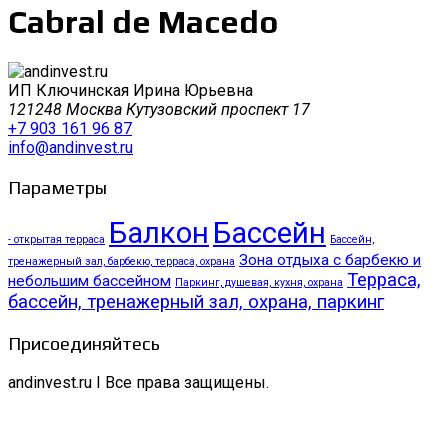
Cabral de Macedo
ИП Ключинская Ирина Юрьевна
121248 Москва Кутузовский проспект 17
+7 903 161 96 87
info@andinvest.ru
Параметры
Балкон
Бассейн
- открытая терраса
Бассейн,
Зона отдыха с барбекю и
тренажерный зал, барбекю, терраса, охрана
Терраса,
небольшим бассейном
Паркинг, душевая, кухня, охрана
бассейн, тренажерный зал, охрана, паркинг
Присоединяйтесь
andinvest.ru I Все права защищены.