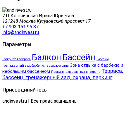
ИП Ключинская Ирина Юрьевна
121248 Москва Кутузовский проспект 17
+7 903 161 96 87
info@andinvest.ru
Параметры
Балкон
Бассейн
- открытая терраса
Бассейн,
Зона отдыха с барбекю и
тренажерный зал, барбекю, терраса, охрана
Терраса,
небольшим бассейном
Паркинг, душевая, кухня, охрана
бассейн, тренажерный зал, охрана, паркинг
Присоединяйтесь
andinvest.ru I Все права защищены.