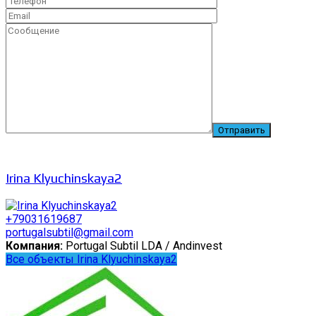
Irina Klyuchinskaya2
+79031619687
portugalsubtil@gmail.com
Компания:
Portugal Subtil LDA / Andinvest
Все объекты Irina Klyuchinskaya2