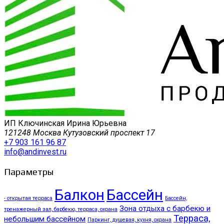
ИП Ключинская Ирина Юрьевна
121248 Москва Кутузовский проспект 17
+7 903 161 96 87
info@andinvest.ru
Параметры
Балкон
Бассейн
- открытая терраса
Бассейн,
Зона отдыха с барбекю и
тренажерный зал, барбекю, терраса, охрана
Терраса,
небольшим бассейном
Паркинг, душевая, кухня, охрана