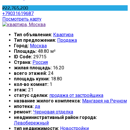
₽22,765,200
+79031619687
Посмотреть карту
Тип объявления:
Квартира
Тип предложения:
Продажа
Город:
Москва
Площадь:
48.80 м²
ID Code:
29715
Страна:
Россия
жилая площадь:
16.20
всего этажей:
24
площадь кухни:
18.80
кол-во комнат:
1
этаж:
21
статус сделки:
продажа от застройщика
название жилого комплекса:
Мангазея на Речном
ипотека:
да
ремонт:
Черновая отделка
неадминистративный район города:
Левобережный
тип недвижимости:
Новостройки