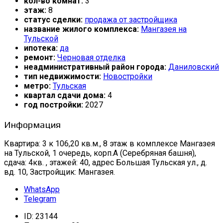
кол-во комнат:
3
этаж:
8
статус сделки:
продажа от застройщика
название жилого комплекса:
Мангазея на
Тульской
ипотека:
да
ремонт:
Черновая отделка
неадминистративный район города:
Даниловский
тип недвижимости:
Новостройки
метро:
Тульская
квартал сдачи дома:
4
год постройки:
2027
Информация
Квартира: 3 к 106,20 кв.м., 8 этаж в комплексе Мангазея
на Тульской, 1 очередь, корп.А (Серебряная башня),
сдача: 4кв. , этажей: 40, адрес Большая Тульская ул., д.
вд. 10, Застройщик: Мангазея.
WhatsApp
Telegram
ID:
23144