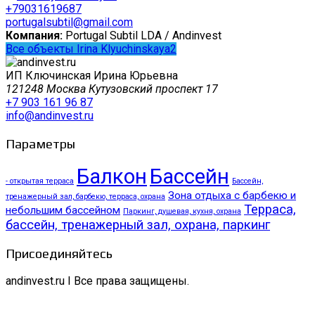
+79031619687
portugalsubtil@gmail.com
Компания:
Portugal Subtil LDA / Andinvest
Все объекты Irina Klyuchinskaya2
ИП Ключинская Ирина Юрьевна
121248 Москва Кутузовский проспект 17
+7 903 161 96 87
info@andinvest.ru
Параметры
Балкон
Бассейн
- открытая терраса
Бассейн,
Зона отдыха с барбекю и
тренажерный зал, барбекю, терраса, охрана
Терраса,
небольшим бассейном
Паркинг, душевая, кухня, охрана
бассейн, тренажерный зал, охрана, паркинг
Присоединяйтесь
andinvest.ru I Все права защищены.