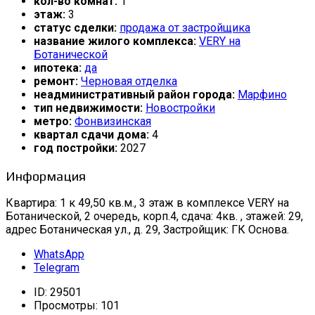
кол-во комнат:
1
этаж:
3
статус сделки:
продажа от застройщика
название жилого комплекса:
VERY на
Ботанической
ипотека:
да
ремонт:
Черновая отделка
неадминистративный район города:
Марфино
тип недвижимости:
Новостройки
метро:
Фонвизинская
квартал сдачи дома:
4
год постройки:
2027
Информация
Квартира: 1 к 49,50 кв.м., 3 этаж в комплексе VERY на
Ботанической, 2 очередь, корп.4, сдача: 4кв. , этажей: 29,
адрес Ботаническая ул., д. 29, Застройщик: ГК Основа.
WhatsApp
Telegram
ID:
29501
Просмотры:
101