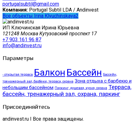
portugalsubtil@gmail.com
Компания:
Portugal Subtil LDA / Andinvest
Все объекты Irina Klyuchinskaya2
ИП Ключинская Ирина Юрьевна
121248 Москва Кутузовский проспект 17
+7 903 161 96 87
info@andinvest.ru
Параметры
Балкон
Бассейн
- открытая терраса
Бассейн,
Зона отдыха с барбекю и
тренажерный зал, барбекю, терраса, охрана
Терраса,
небольшим бассейном
Паркинг, душевая, кухня, охрана
бассейн, тренажерный зал, охрана, паркинг
Присоединяйтесь
andinvest.ru I Все права защищены.