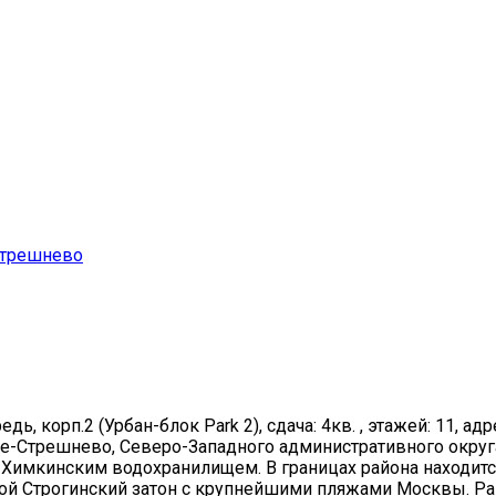
Стрешнево
едь, корп.2 (Урбан-блок Park 2), сдача: 4кв. , этажей: 11, ад
ое-Стрешнево, Северо-Западного административного округ
и Химкинским водохранилищем. В границах района находит
й Строгинский затон с крупнейшими пляжами Москвы. Райо