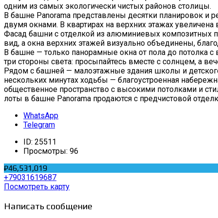
одним из самых экологически чистых районов столицы.
В башне Panorama представлены десятки планировок и ред
двумя окнами. В квартирах на верхних этажах увеличена
Фасад башни с отделкой из алюминиевых композитных п
вид, а окна верхних этажей визуально объединены, благо
В башне — только панорамные окна от пола до потолка с 
три стороны света: просыпайтесь вместе с солнцем, а ве
Рядом с башней — малоэтажные здания школы и детского
нескольких минутах ходьбы — благоустроенная набережн
общественное пространство с высокими потолками и стиль
лоты в башне Panorama продаются с предчистовой отделко
WhatsApp
Telegram
ID:
25511
Просмотры:
96
₽46,531,019
+79031619687
Посмотреть карту
Написать сообщение