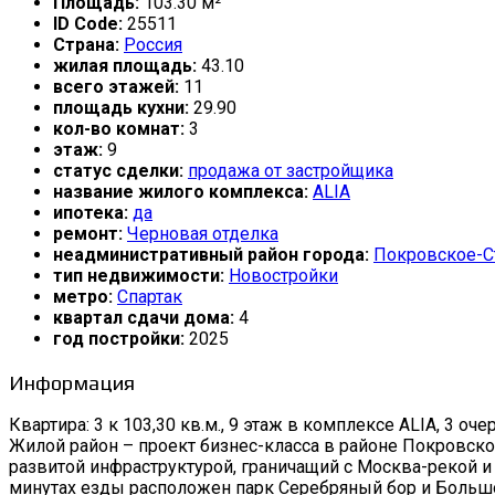
Площадь:
103.30 м²
ID Code:
25511
Страна:
Россия
жилая площадь:
43.10
всего этажей:
11
площадь кухни:
29.90
кол-во комнат:
3
этаж:
9
статус сделки:
продажа от застройщика
название жилого комплекса:
ALIA
ипотека:
да
ремонт:
Черновая отделка
неадминистративный район города:
Покровское-
тип недвижимости:
Новостройки
метро:
Спартак
квартал сдачи дома:
4
год постройки:
2025
Информация
Квартира: 3 к 103,30 кв.м., 9 этаж в комплексе ALIA, 3 очер
Жилой район – проект бизнес-класса в районе Покровск
развитой инфраструктурой, граничащий с Москва-рекой 
минутах езды расположен парк Серебряный бор и Большо