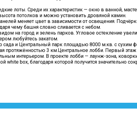
кие лоты. Среди их характеристик — окно в ванной, мастер
 высота потолков и можно установить дровяной камин.
анелей меняет цвет в зависимости от освещения. Подчёр
даря чему башня словно сливается с небом.
видом на город и зелень парков. Угловое остекление увели
чером любуйтесь закатом.
 сада и Центральный парк площадью 8000 м.кв. с сухим 
ая протяжённостью 3 км.Центральное лобби. Первый этаж
ным интерьером. В проекте лобби — лаунж-зона, коворкинг
й white box, благодаря которой получится значительно сок